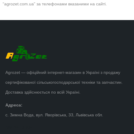
“agrozet.com.ua” за телефонами вказаними на сайті.
Agrozet — офіційний інтернет-магазин в Україні з продажу
сертифікованої сільськогосподарської техніки та запчастин.
Доставка здійснюється по всій Україні.
Адреса:
с. Зимна Вода, вул. Яворівська, 33, Львівська обл.
098 39 12 825