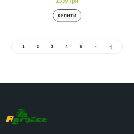
1339 грн
КУПИТИ
1
2
3
4
5
>
>|