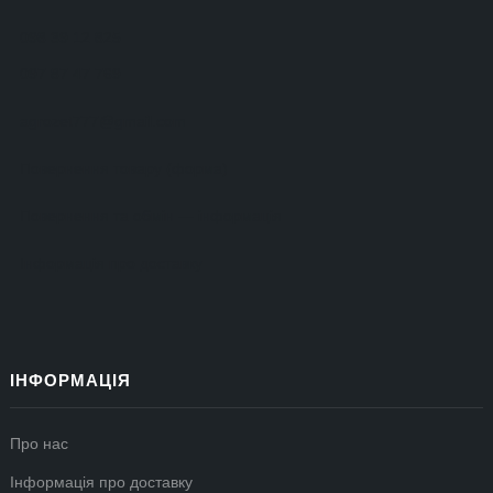
098 39 12 825
097 87 47 769
agrozet777@gmail.com
Повернення товару (форма)
Повернення та обмін — інформація
Інформація про доставку
ІНФОРМАЦІЯ
Про нас
Інформація про доставку