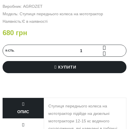
Виробник:
AGROZET
Модель: Ступиця переднього колеса на мототрактор
Наявність:Є в наявності
680 грн
К‐СТЬ.
КУПИТИ
Ступиця переднього колеса на
ОПИС
мототрактор підійде на дизельні
мототрактори 12-15 кс водяного
охолодження, які наведені в таблиці: