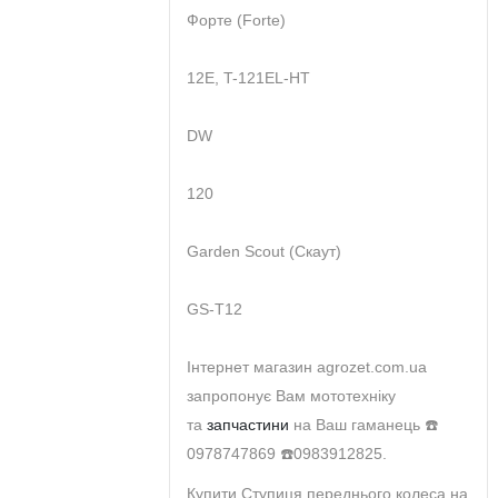
Форте (Forte)
12E, T-121EL-HT
DW
120
Garden Scout (Скаут)
GS-T12
Інтернет магазин agrozet.com.ua
запропонує Вам мототехніку
та
запчастини
на Ваш гаманець ☎️
0978747869 ☎️0983912825.
Купити Ступиця переднього колеса на