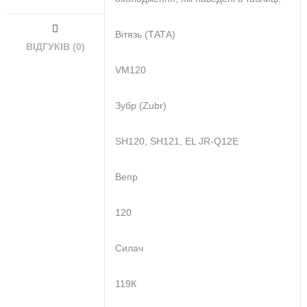
Вітязь (ТАТА)
ВІДГУКІВ (0)
VM120
Зубр (Zubr)
SH120, SH121, EL JR-Q12E
Вепр
120
Силач
119К