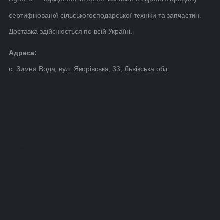
сертифікованої сільськогосподарської техніки та запчастин.
Доставка здійснюється по всій Україні.
Адреса:
с. Зимна Вода, вул. Яворівська, 33, Львівська обл.
098 39 12 825
097 87 47 769
agrozet777@gmail.com
Повернення товару (форма)
Повернення та обмін — інформація
Інформація про доставку