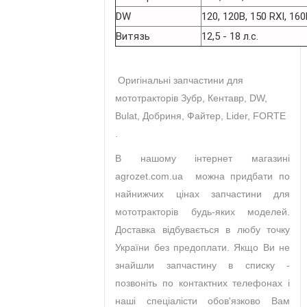
DW
120, 120B, 150 RXI, 16
Витязь
12,5 - 18 л.с.
Оригінальні запчастини для
мототракторів Зубр, Кентавр, DW,
Bulat, Добриня, Файтер, Lider, FORTE
.
В нашому інтернет магазині
agrozet.com.ua можна придбати по
найнижчих цінах запчастини для
мототракторів будь-яких моделей.
Доставка відбувається в любу точку
України без предоплати. Якщо Ви не
знайшли запчастину в списку -
позвоніть по контактних телефонах і
наші спеціалісти обов'язково Вам