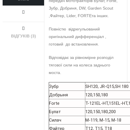
передач мототракторів Булат, Forte,
Зубр, Добриня, DW, Garden Scout
,Файтер, Lider, FORTEта інших.
Повністю відрегульований
ВІДГУКІВ (3)
оригінальний дифференціал ,
готовий до встановлення.
Відповідає за рівномірне розподіл
тягової сили на колеса заднього
моста.
Зубр
SH120, JR-Q15,SH 180
Добрыня
120,150,180
Forte
T-121EL-HT,151EL-HT,
Булат
120,150,180,200
Силач
М-119, М-15, M-18
Файтер
Т12, Т15, T18