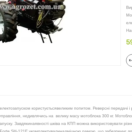
Ви
Мо
ел
На
5
К
 електозапуском користуєтьсявеликим попитом. Реверсні передачі 
ь управління, недивлячись на велику масу мотоблока 300 кг. Мотоб
апуску. Завдякинаявності шківа на КПП можна використовувати різ
к Forte SH-121E укомплектувалинадміцною рамою, що забезпечує дов