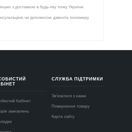
інших з доставкою в будь-яку точку України.
консультацією чи допомогою дзвоніть пономеру
СОБИСТИЙ
СЛУЖБА ПІДТРИМКИ
АБІНЕТ
Зв'язатися з нами
обистий Кабінет
Повернення товару
торія замовлень
Карта сайту
кладки
зсилка