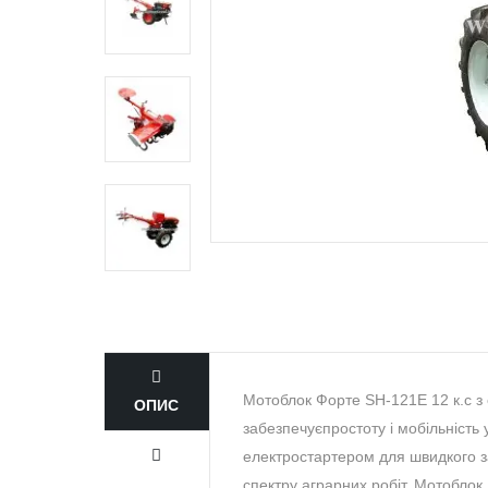
Мотоблок Форте SH-121E 12 к.с з
ОПИС
забезпечуєпростоту і мобільніст
електростартером для швидкого з
спектру аграрних робіт. Мотобло