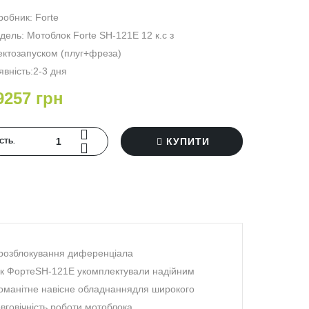
робник:
Forte
дель: Мотоблок Forte SH-121E 12 к.с з
ектозапуском (плуг+фреза)
явність:2-3 дня
9257 грн
КУПИТИ
‐СТЬ.
і розблокування диференціала
лок ФортеSH-121E укомплектували надійним
номанітне навісне обладнаннядля широкого
говічність роботи мотоблока.