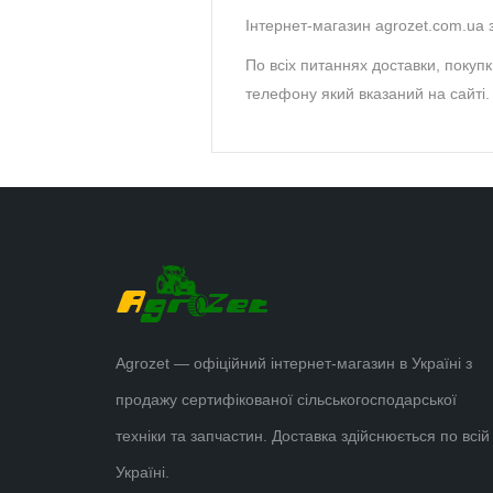
Інтернет-магазин agrozet.com.ua з
По всіх питаннях доставки, покуп
телефону який вказаний на сайті.
Agrozet — офіційний інтернет-магазин в Україні з
продажу сертифікованої сільськогосподарської
техніки та запчастин. Доставка здійснюється по всій
Україні.