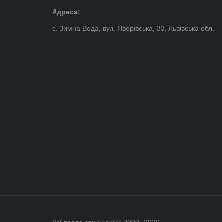
Адреса:
с. Зимна Вода, вул. Яворівська, 33, Львівська обл.
098 39 12 825
097 87 47 769
agrozet777@gmail.com
Повернення товару (форма)
Повернення та обмін — інформація
Інформація про доставку