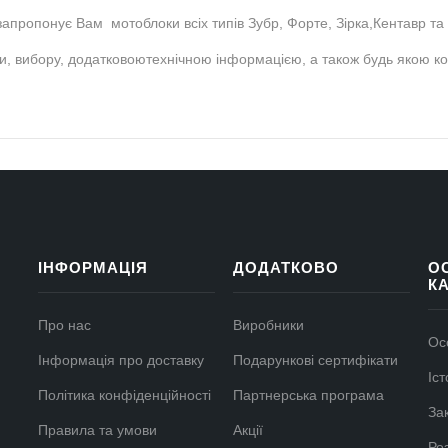
апропонує Вам мотоблоки всіх типів Зубр, Форте, Зірка,Кентавр та 
ки, вибору, додатковоютехнічною інформацією, а також будь якою 
ІНФОРМАЦІЯ
ДОДАТКОВО
О
К
Про нас
Виробники
Ос
Інформація про доставку
Подарункові сертифікати
Іс
Політика конфіденційності
Партнерська програма
За
Правила та умови
Акції
Ро