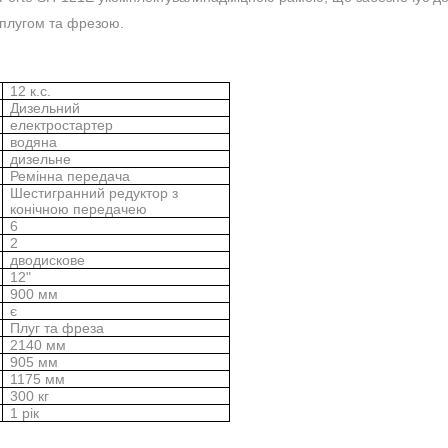
 плугом та фрезою.
12 к.с.
Дизельний
електростартер
водяна
дизельне
Ремінна передача
Шестигранний редуктор з
конічною передачею
6
2
дводискове
12"
900 мм
є
Плуг та фреза
2140 мм
905 мм
1175 мм
300 кг
1 рік