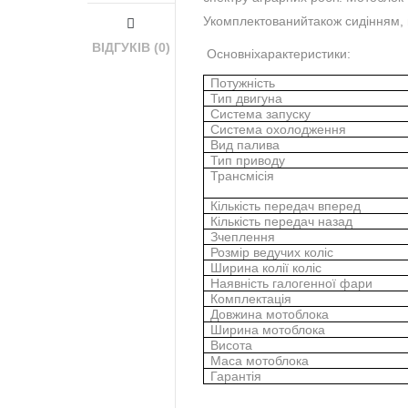
Укомплектованийтакож сидінням,
ВІДГУКІВ (0)
Основніхарактеристики:
Потужність
Тип двигуна
Система запуску
Система охолодження
Вид палива
Тип приводу
Трансмісія
Кількість передач вперед
Кількість передач назад
Зчеплення
Розмір ведучих коліс
Ширина колії коліс
Наявність галогенної фари
Комплектація
Довжина мотоблока
Ширина мотоблока
Висота
Маса мотоблока
Гарантія