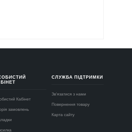
СОБИСТИЙ
СЛУЖБА ПІДТРИМКИ
АБІНЕТ
Зв'язатися з нами
обистий Кабінет
Повернення товару
торія замовлень
Карта сайту
кладки
зсилка