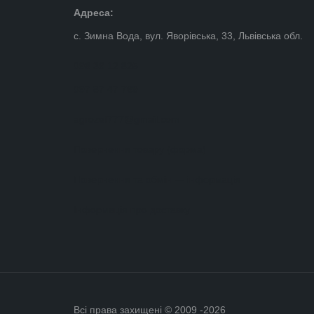
Адреса:
с. Зимна Вода, вул. Яворівська, 33, Львівська обл.
098 39 12 825
097 87 47 769
agrozet777@gmail.com
Повернення товару (форма)
Повернення та обмін — інформація
Інформація про доставку
Всі права захищені © 2009 -2026