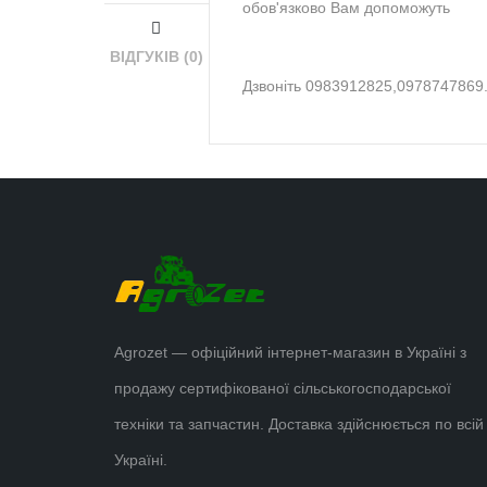
обов'язково Вам допоможуть
ВІДГУКІВ (0)
Дзвоніть 0983912825,0978747869
Agrozet — офіційний інтернет-магазин в Україні з
продажу сертифікованої сільськогосподарської
техніки та запчастин. Доставка здійснюється по всій
Україні.