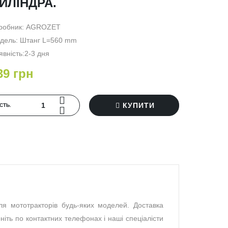
ИЛІНДРА.
робник:
AGROZET
дель: Штанг L=560 mm
явність:2-3 дня
39 грн
КУПИТИ
‐СТЬ.
.
я мототракторів будь-яких моделей. Доставка
ніть по контактних телефонах і наші спеціалісти