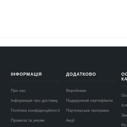
.
ІНФОРМАЦІЯ
ДОДАТКОВО
О
К
Про нас
Виробники
Ос
Інформація про доставку
Подарункові сертифікати
Іс
Політика конфіденційності
Партнерська програма
За
Правила та умови
Акції
Ро