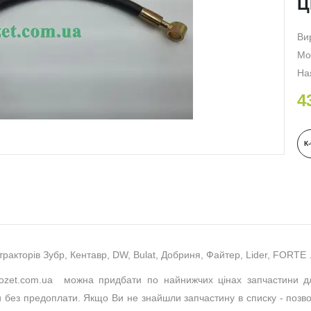
Ц
Ви
Мо
На
4
К
ракторів Зубр, Кентавр, DW, Bulat, Добриня, Файтер, Lider, FORTE 
rozet.com.ua можна придбати по найнижчих цінах запчастини дл
и без предоплати. Якщо Ви не знайшли запчастину в списку - позво