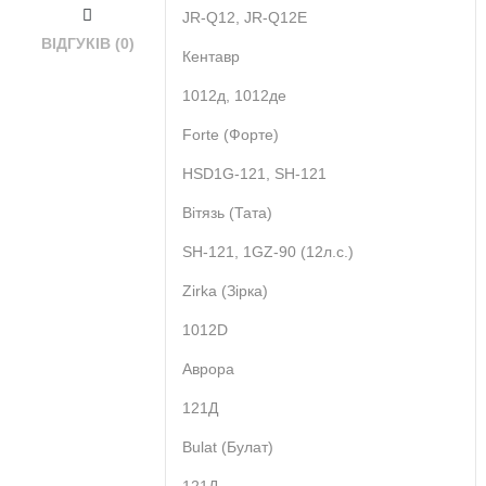
JR-Q12, JR-Q12E
ВІДГУКІВ (0)
Кентавр
1012д, 1012де
Forte (Форте)
HSD1G-121, SH-121
Вітязь (Тата)
SH-121, 1GZ-90 (12л.с.)
Zirka (Зірка)
1012D
Аврора
121Д
Bulat (Булат)