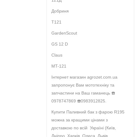
121Д
Добриня
T121
GardenScout
GS 12 D
Claus
MT-121
Інтернет магазин agrozet.com.ua
запропонує Вам мототехніку та
запчастини на Ваш гаманець ☎️
0978747869 ☎️0983912825.
Купити Паливний бак з фарою R195
можна за кращими цінами з
доставкою по всій Україні (Київ,
Дніпро, Харків, Одеса, Львів,