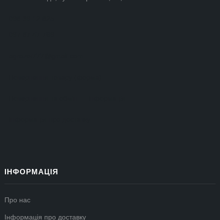
098 39 12 825
097 87 47 769
agrozet777@gmail.com
Повернення товару (форма)
Повернення та обмін — інформація
Інформація про доставку
ІНФОРМАЦІЯ
Про нас
Інформація про доставку