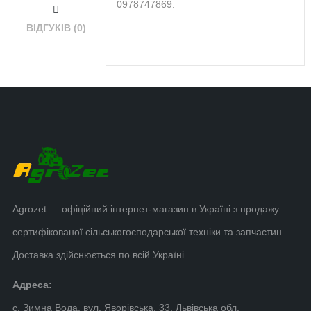
0978747869.
ВІДГУКІВ (0)
Agrozet — офіційний інтернет-магазин в Україні з продажу
сертифікованої сільськогосподарської техніки та запчастин.
Доставка здійснюється по всій Україні.
Адреса:
с. Зимна Вода, вул. Яворівська, 33, Львівська обл.