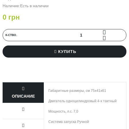
Наличие:Есть в наличии
0 грн
К-СТВО.
КУПИТЬ
Габаритные размеры, см
75x41x61
ОПИСАНИЕ
Двигатель
одноцилиндровый 4-х тактный
Мощность, л.с.
7,0
Система запуска
Ручной