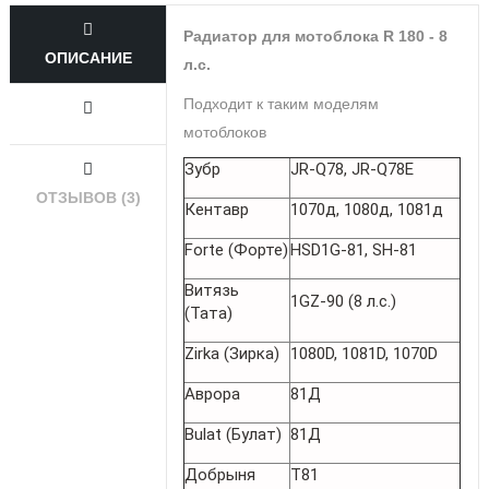
Радиатор для мотоблока R 180 - 8
ОПИСАНИЕ
л.с.
Подходит к таким моделям
мотоблоков
Зубр
JR-Q78, JR-Q78E
ОТЗЫВОВ (3)
Кентавр
1070д, 1080д, 1081д
Forte (Форте)
HSD1G-81, SH-81
Витязь
1GZ-90 (8 л.с.)
(Тата)
Zirka (Зирка)
1080D, 1081D, 1070D
Аврора
81Д
Bulat (Булат)
81Д
Добрыня
T81