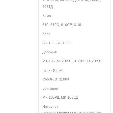
МБ2060Д, МБ2070Д, 2075Д, 2080Д,
2081Д
Кама
610, 610С, 610CE, 610L
Заря
SH-135, SH-135E
Добриня
MT-105 ,MT-105E, HT-105, HT-105E
Булат (Bulat)
C653P, BT1100A
Бригадир
МК-105РД, МК-105ЗД
Интернет