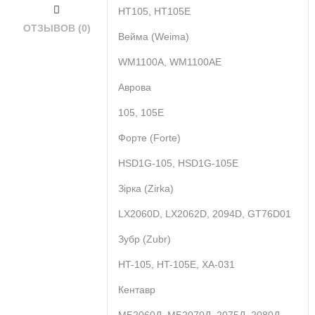
HT105, HT105E
ОТЗЫВОВ (0)
Вейма (Weima)
WM1100А, WM1100АE
Аврова
105, 105E
Форте (Forte)
HSD1G-105, HSD1G-105E
Зірка (Zirka)
LX2060D, LX2062D, 2094D, GT76D01
Зубр (Zubr)
HT-105, HT-105E, XA-031
Кентавр