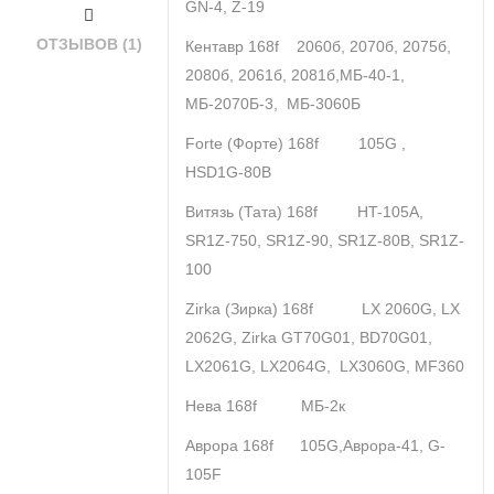
GN-4, Z-19
ОТЗЫВОВ (1)
Кентавр 168f 2060б, 2070б, 2075б,
2080б, 2061б, 2081б,МБ-40-1,
МБ-2070Б-3, МБ-3060Б
Forte (Форте) 168f 105G ,
HSD1G-80B
Витязь (Тата) 168f HT-105A,
SR1Z-750, SR1Z-90, SR1Z-80B, SR1Z-
100
Zirka (Зирка) 168f LX 2060G, LX
2062G, Zirka GT70G01, BD70G01,
LX2061G, LX2064G, LX3060G, MF360
Нева 168f МБ-2к
Аврора 168f 105G,Аврора-41, G-
105F