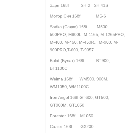
Заря 168f SH-2 , SH 41S
Мотор Сич 168f МБ-6
Sadko (Садко) 168f M500,
500PRO, M800L, M-1165, M-1265PRO,
M-400, M-450, M-450R,, M-900, M-
900PRO,T-600, T-9057
Bulat (Булат) 168f BT900,
BT1100C
Weima 168f WM500, 900M,
WM1050, WM1100C
Iron Angel 168f GT600, GT500,
GT900M, GT1050
Forester 168f M1050
Салют 168f GX200