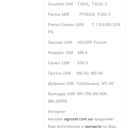
Grunfeld 168f T40XL, T40XL-1
Parma 168f PTM168, P168-3
Patriot Garden 168f T 7,0/1000 2FB
PG
Samson 168f 65S2RF Favorit
Фаворит 168f МБ-4
Салют 168f 5Л6,5
Протон 168f МБ-50, МБ-80
Добрыня 168f Т41(бензин), МТ-65
Бригадир 168f МК-75Б,МК-80Б,
МК-105РБ
Интернет
магазин
agrozet.com.ua
предложит
Вам мототехнику и
запчасти
на Ваш