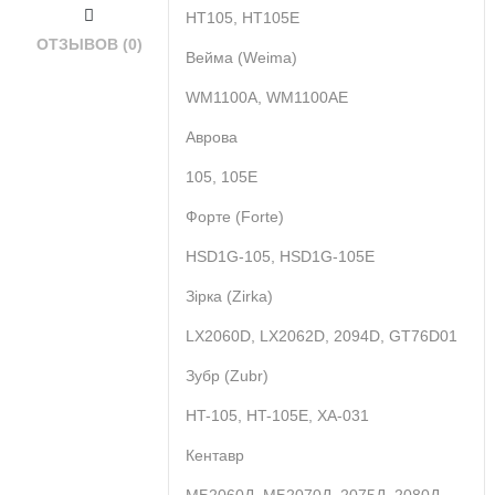
HT105, HT105E
ОТЗЫВОВ (0)
Вейма (Weima)
WM1100А, WM1100АE
Аврова
105, 105E
Форте (Forte)
HSD1G-105, HSD1G-105E
Зірка (Zirka)
LX2060D, LX2062D, 2094D, GT76D01
Зубр (Zubr)
HT-105, HT-105E, XA-031
Кентавр