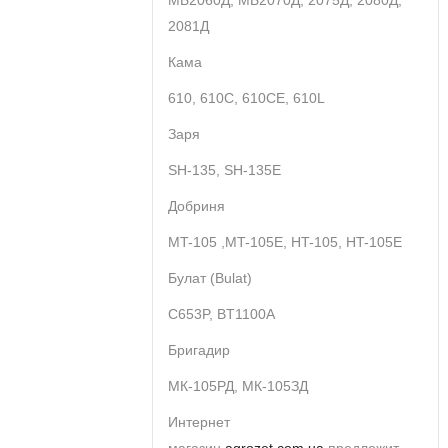
МБ2060Д, МБ2070Д, 2075Д, 2080Д,
2081Д
Кама
610, 610С, 610CE, 610L
Заря
SH-135, SH-135E
Добриня
MT-105 ,MT-105E, HT-105, HT-105E
Булат (Bulat)
C653P, BT1100A
Бригадир
МК-105РД, МК-105ЗД
Интернет