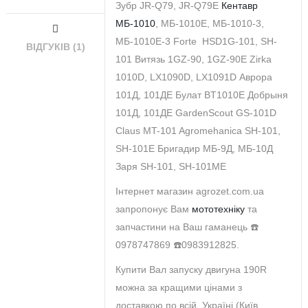
Зубр JR-Q79, JR-Q79E
Кентавр
МБ-1010
, МБ-1010Е, МБ-1010-3,
МБ-1010Е-3 Forte HSD1G-101, SH-
ВІДГУКІВ (1)
101 Витязь 1GZ-90, 1GZ-90E Zirka
1010D, LX1090D, LX1091D Аврора
101Д, 101ДЕ Булат BT1010E Добрыня
101Д, 101ДЕ GardenScout GS-101D
Claus MT-101 Agromehanica SH-101,
SH-101E Бригадир МБ-9Д, МБ-10Д
Заря SH-101, SH-101ME
Інтернет магазин agrozet.com.ua
запропонує Вам
мототехніку
та
запчастини на Ваш гаманець ☎️
0978747869 ☎️0983912825.
Купити Вал запуску двигуна 190R
можна за кращими цінами з
доставкою по всій Україні (Київ,