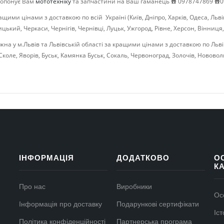
пропонує Вам
мототехніку
та запчастини на Ваш гаманець ☎️ 0978747869 ☎️0
ими цінами з доставкою по всій Україні (Київ, Дніпро, Харків, Одеса, Льв
ький, Черкаси, Чернігів, Чернівці, Луцьк, Ужгород, Рівне, Херсон, Вінниця,
а у м.Львів та Львівській області за кращими цінами з доставкою по Львів
Сколе, Яворів, Буськ, Камянка Буськ, Сокаль, Червоноград, Золочів, Нововол
ІНФОРМАЦІЯ
ДОДАТКОВО
О
К
Про нас
Виробники
Ос
Інформація про доставку
Подарункові сертифікати
Іс
Політика конфіденційності
Партнерська програма