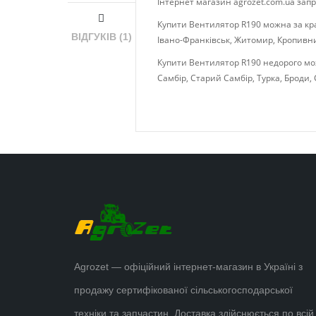
Інтернет магазин agrozet.com.ua за
Купити Вентилятор R190 можна за кращ
ВІДГУКІВ (1)
Івано-Франківськ, Житомир, Кропивниц
Купити Вентилятор R190 недорого можн
Самбір, Старий Самбір, Турка, Броди, 
Agrozet — офіційний інтернет-магазин в Україні з
продажу сертифікованої сільськогосподарської
техніки та запчастин. Доставка здійснюється по всій