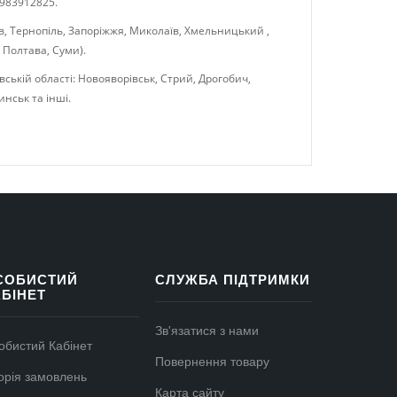
983912825.
ів, Тернопіль, Запоріжжя, Миколаїв, Хмельницький ,
 Полтава, Суми).
ській області: Новояворівськ, Стрий, Дрогобич,
инськ та інші.
СОБИСТИЙ
СЛУЖБА ПІДТРИМКИ
АБІНЕТ
Зв'язатися з нами
обистий Кабінет
Повернення товару
торія замовлень
Карта сайту