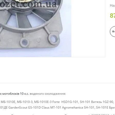
На
8
К
 мотоблоків 10 к.с.
водяного охолодження:
, МБ-1010Е, МБ-1010-3, МБ-1010Е-3 Forte HSD1G-101, SH-101 Витязь 1GZ-90,
01ДЕ GardenScout GS-101D Claus MT-101 Agromehanica SH-101, SH-101E Бр