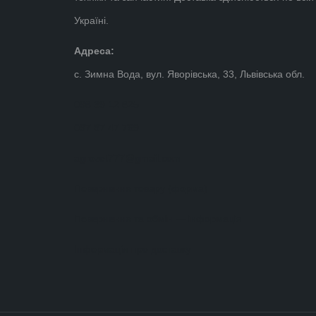
Україні.
Адреса:
с. Зимна Вода, вул. Яворівська, 33, Львівська обл.
098 39 12 825
097 87 47 769
agrozet777@gmail.com
Повернення товару (форма)
Повернення та обмін — інформація
Інформація про доставку