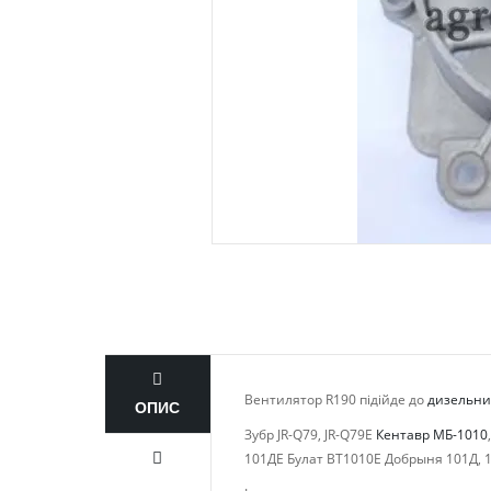
Вентилятор R190 підійде до
дизельних
ОПИС
Зубр JR-Q79, JR-Q79E
Кентавр МБ-1010
101ДЕ Булат BT1010E Добрыня 101Д, 1