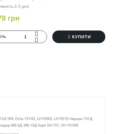
явність:2-3 дня
78 грн
КУПИТИ
‐СТЬ.
 1GZ-90E Zirka 1010D, LX1090D, LX1091D Аврора 101Д,
игадир МБ-9Д, МБ-10Д Заря SH-101, SH-101ME