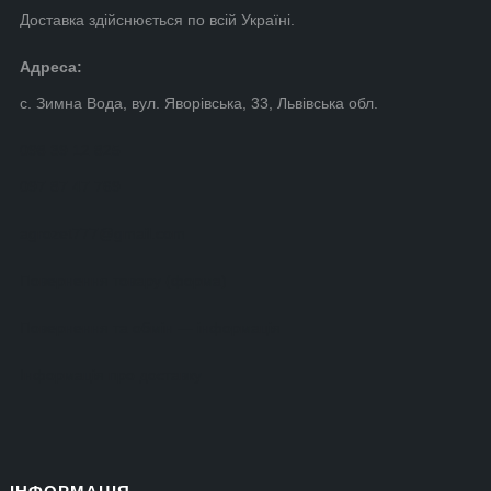
Доставка здійснюється по всій Україні.
Адреса:
с. Зимна Вода, вул. Яворівська, 33, Львівська обл.
098 39 12 825
097 87 47 769
agrozet777@gmail.com
Повернення товару (форма)
Повернення та обмін — інформація
Інформація про доставку