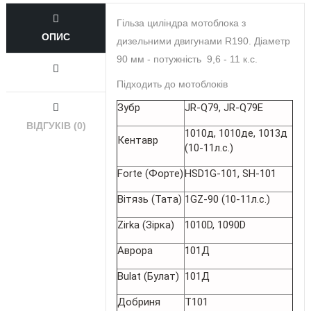
Гільза циліндра мотоблока з
ОПИС
дизельними двигунами R190. Діаметр
90 мм - потужність 9,6 - 11 к.с.
Підходить до мотоблоків
Зубр
JR-Q79, JR-Q79E
ВІДГУКІВ (0)
1010д, 1010де, 1013д
Кентавр
(10-11л.с.)
Forte (Форте)
HSD1G-101, SH-101
Вітязь (Тата)
1GZ-90 (10-11л.с.)
Zirka (Зірка)
1010D, 1090D
Аврора
101Д
Bulat (Булат)
101Д
Добриня
T101