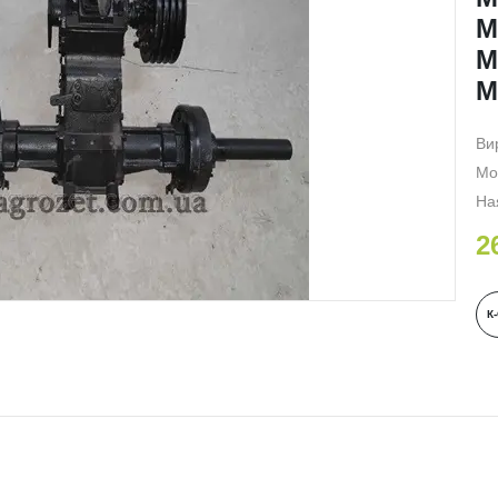
М
М
М
Ви
Мо
На
2
К