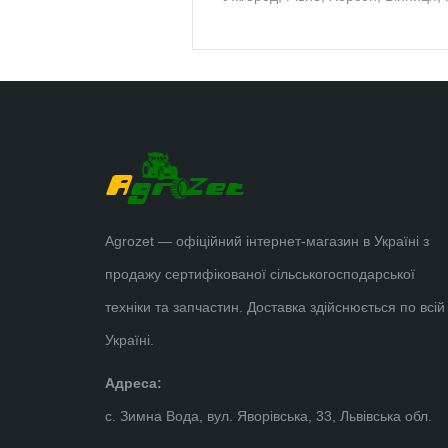
Agrozet — офіційний інтернет-магазин в Україні з
продажу сертифікованої сільськогосподарської
техніки та запчастин. Доставка здійснюється по всій
Україні.
Адреса:
с. Зимна Вода, вул. Яворівська, 33, Львівська обл.