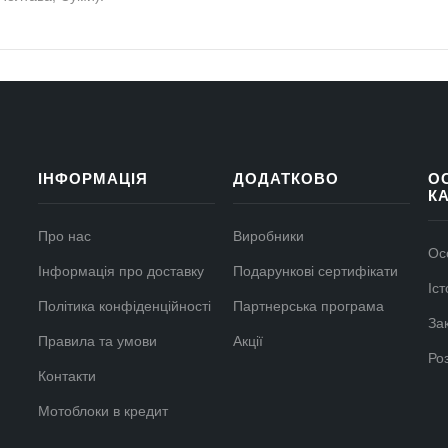
ІНФОРМАЦІЯ
ДОДАТКОВО
О
К
Про нас
Виробники
Ос
Інформація про доставку
Подарункові сертифікати
Іс
Політика конфіденційності
Партнерська програма
За
Правила та умови
Акції
Ро
Контакти
Мотоблоки в кредит