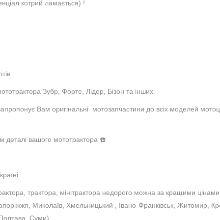
ціал котрий ламається) !
лтів
ототрактора Зубр, Форте, Лідер, Бізон та інших.
апропонує Вам оригінальні мотозапчастини до всіх моделей мотоцик
м деталі вашого мототрактора ☎️
країні.
актора, трактора, мінітрактора недорого можна за кращими цінами з
Запоріжжя, Миколаїв, Хмельницький , Івано-Франківськ, Житомир, Кро
 Полтава, Суми).