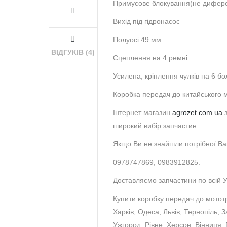
Примусове блокування(не диферен
Вихід під гідронасос
Полуосі 49 мм
ВІДГУКІВ (4)
Сцеплення на 4 ремні
Усилена, кріплення чулків на 6 бо
Коробка передач до китайського м
Інтернет магазин
agrozet.com.ua
з
широкий вибір запчастин.
Якщо Ви не знайшли потрібної Ва
0978747869, 0983912825.
Доставляємо запчастини по всій У
Купити коробку передач до мототр
Харків, Одеса, Львів, Тернопіль, 
Ужгород, Рівне, Херсон, Вінниця,