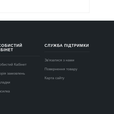
СОБИСТИЙ
СЛУЖБА ПІДТРИМКИ
АБІНЕТ
Зв'язатися з нами
обистий Кабінет
Повернення товару
торія замовлень
Карта сайту
кладки
зсилка