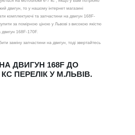
ються на мотоблоки 6-7 кс , якщо у Вам потрібно
кий двигун, то у нашому інтернет магазині
ати комплектуючі та запчастини на двигун 168F-
упити за помірною ціною у Львові з високою якістю
а двигун 168F-170F.
ити заміну запчастини на двигун, тоді звертайтесь
НА ДВИГУН 168F ДО
КС ПЕРЕЛІК У М.ЛЬВІВ.