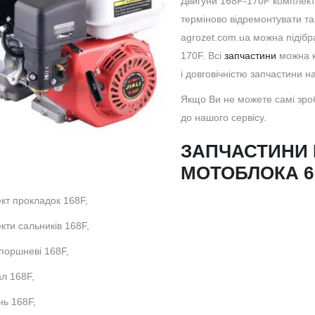
Двигуни 168F-170F комплекту
терміново відремонтувати та
agrozet.com.ua можна підібр
170F. Всі
запчастини
можна к
і довговічністю запчастини н
Якщо Ви не можете самі зроб
до нашого сервісу.
ЗАПЧАСТИНИ 
МОТОБЛОКА 6 
ект прокладок 168F,
кти сальників 168F,
 поршневі 168F,
ал 168F,
нь 168F,