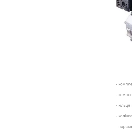
- компл
- компле
- кільця
- колінв
- порше