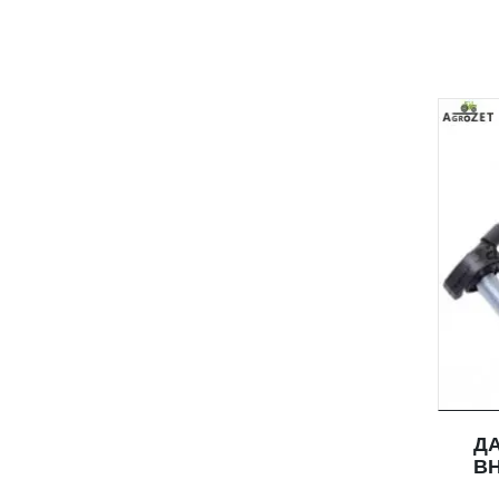
ДА
ВН